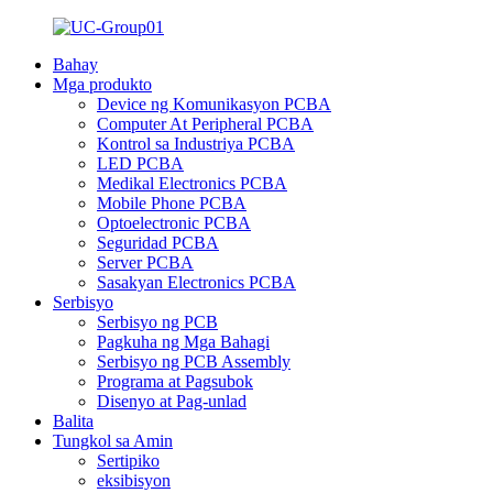
Bahay
Mga produkto
Device ng Komunikasyon PCBA
Computer At Peripheral PCBA
Kontrol sa Industriya PCBA
LED PCBA
Medikal Electronics PCBA
Mobile Phone PCBA
Optoelectronic PCBA
Seguridad PCBA
Server PCBA
Sasakyan Electronics PCBA
Serbisyo
Serbisyo ng PCB
Pagkuha ng Mga Bahagi
Serbisyo ng PCB Assembly
Programa at Pagsubok
Disenyo at Pag-unlad
Balita
Tungkol sa Amin
Sertipiko
eksibisyon