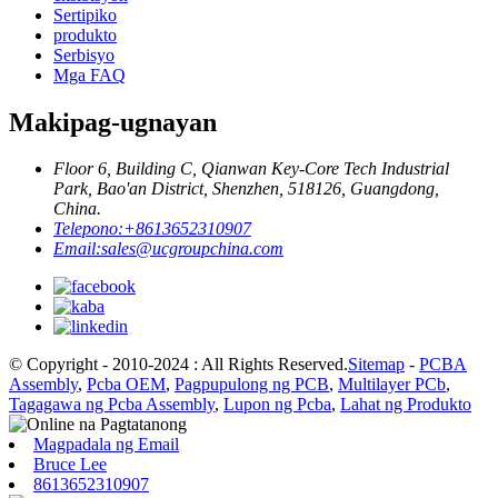
Sertipiko
produkto
Serbisyo
Mga FAQ
Makipag-ugnayan
Floor 6, Building C, Qianwan Key-Core Tech Industrial
Park, Bao'an District, Shenzhen, 518126, Guangdong,
China.
Telepono:
+8613652310907
Email:
sales@ucgroupchina.com
© Copyright - 2010-2024 : All Rights Reserved.
Sitemap
-
PCBA
Assembly
,
Pcba OEM
,
Pagpupulong ng PCB
,
Multilayer PCb
,
Tagagawa ng Pcba Assembly
,
Lupon ng Pcba
,
Lahat ng Produkto
Magpadala ng Email
Bruce Lee
8613652310907