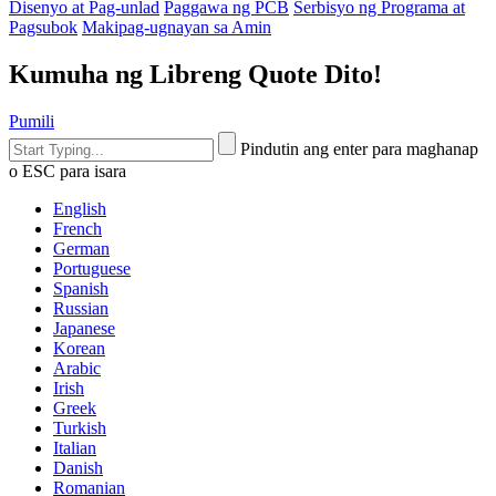
Disenyo at Pag-unlad
Paggawa ng PCB
Serbisyo ng Programa at
Pagsubok
Makipag-ugnayan sa Amin
Kumuha ng Libreng Quote Dito!
Pumili
Pindutin ang enter para maghanap
o ESC para isara
English
French
German
Portuguese
Spanish
Russian
Japanese
Korean
Arabic
Irish
Greek
Turkish
Italian
Danish
Romanian