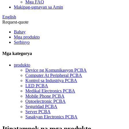
Mga FAQ
Makipag-ugnayan sa Amin
English
Request-quote
Bahay
Mga produkto
Serbisyo
Mga kategorya
produkto
Device ng Komunikasyon PCBA
Computer At Peripheral PCBA
Kontrol sa Industriya PCBA
LED PCBA
Medikal Electronics PCBA
Mobile Phone PCBA
Optoelectronic PCBA
Seguridad PCBA
Server PCBA
Sasakyan Electronics PCBA
Itinatampok na mga produkto