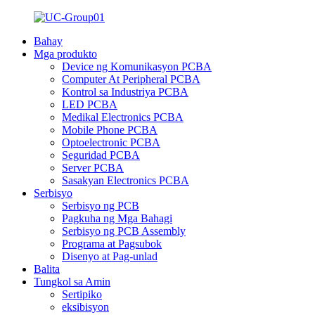
Bahay
Mga produkto
Device ng Komunikasyon PCBA
Computer At Peripheral PCBA
Kontrol sa Industriya PCBA
LED PCBA
Medikal Electronics PCBA
Mobile Phone PCBA
Optoelectronic PCBA
Seguridad PCBA
Server PCBA
Sasakyan Electronics PCBA
Serbisyo
Serbisyo ng PCB
Pagkuha ng Mga Bahagi
Serbisyo ng PCB Assembly
Programa at Pagsubok
Disenyo at Pag-unlad
Balita
Tungkol sa Amin
Sertipiko
eksibisyon