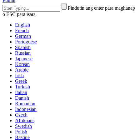
Pumili
Pindutin ang enter para maghanap
o ESC para isara
English
French
German
Portuguese
Spanish
Russian
Japanese
Korean
Arabic
Irish
Greek
Turkish
Italian
Danish
Romanian
Indonesian
Czech
Afrikaans
Swedish
Polish
Basque