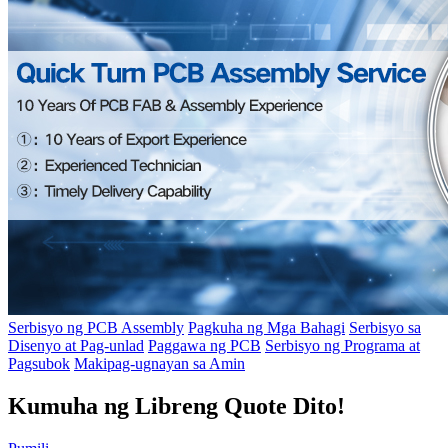
Serbisyo ng PCB Assembly
Pagkuha ng Mga Bahagi
Serbisyo sa
Disenyo at Pag-unlad
Paggawa ng PCB
Serbisyo ng Programa at
Pagsubok
Makipag-ugnayan sa Amin
Kumuha ng Libreng Quote Dito!