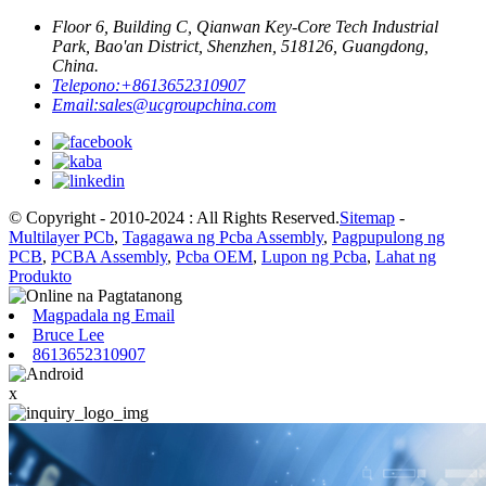
Floor 6, Building C, Qianwan Key-Core Tech Industrial
Park, Bao'an District, Shenzhen, 518126, Guangdong,
China.
Telepono:
+8613652310907
Email:
sales@ucgroupchina.com
© Copyright - 2010-2024 : All Rights Reserved.
Sitemap
-
Multilayer PCb
,
Tagagawa ng Pcba Assembly
,
Pagpupulong ng
PCB
,
PCBA Assembly
,
Pcba OEM
,
Lupon ng Pcba
,
Lahat ng
Produkto
Magpadala ng Email
Bruce Lee
8613652310907
x